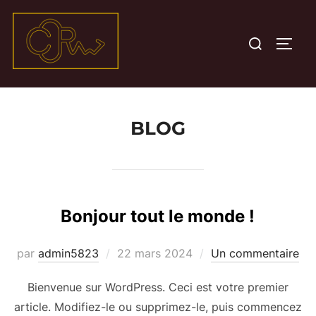
Aller
au
Rechercher :
PERM
contenu
BLOG
Bonjour tout le monde !
Publié
par
admin5823
22 mars 2024
Un commentaire
le
Bienvenue sur WordPress. Ceci est votre premier
article. Modifiez-le ou supprimez-le, puis commencez