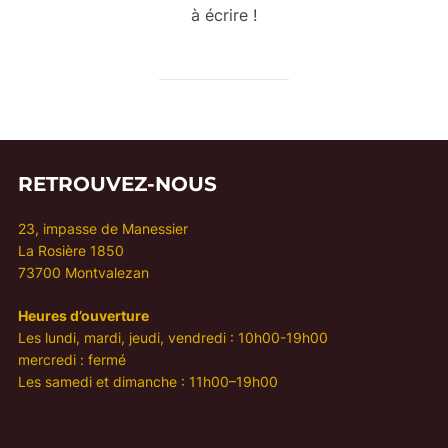
à écrire !
RETROUVEZ-NOUS
23, impasse de Manessier
La Rosière 1850
73700 Montvalezan
Heures d’ouverture
Les lundi, mardi, jeudi, vendredi : 10h00-19h00
mercredi : fermé
Les samedi et dimanche : 11h00–19h00