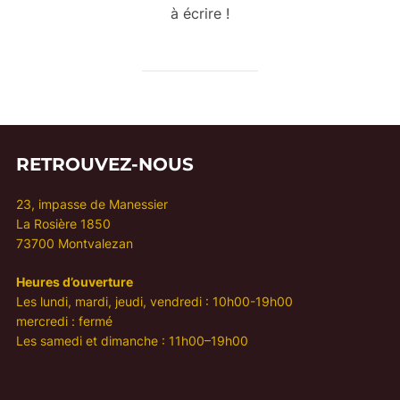
à écrire !
RETROUVEZ-NOUS
23, impasse de Manessier
La Rosière 1850
73700 Montvalezan
Heures d’ouverture
Les lundi, mardi, jeudi, vendredi : 10h00-19h00
mercredi : fermé
Les samedi et dimanche : 11h00–19h00