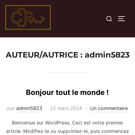
Aller
au
Rechercher :
PERM
contenu
AUTEUR/AUTRICE :
admin5823
Bonjour tout le monde !
Publié
par
admin5823
22 mars 2024
Un commentaire
le
Bienvenue sur WordPress. Ceci est votre premier
article. Modifiez-le ou supprimez-le, puis commencez